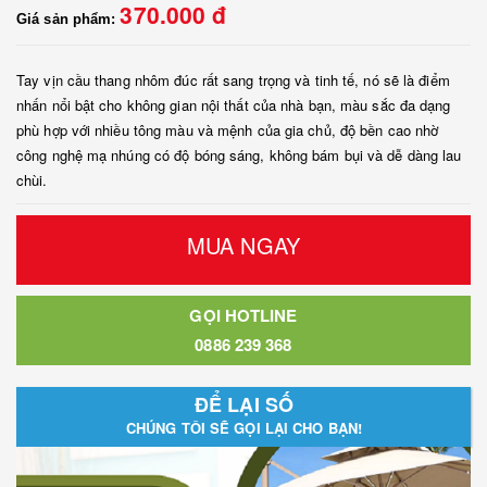
370.000 đ
Giá sản phẩm:
Tay vịn cầu thang nhôm đúc rất sang trọng và tinh tế, nó sẽ là điểm
nhấn nổi bật cho không gian nội thất của nhà bạn, màu sắc đa dạng
phù hợp với nhiều tông màu và mệnh của gia chủ, độ bền cao nhờ
công nghệ mạ nhúng có độ bóng sáng, không bám bụi và dễ dàng lau
chùi.
MUA NGAY
GỌI HOTLINE
0886 239 368
ĐỂ LẠI SỐ
CHÚNG TÔI SẼ GỌI LẠI CHO BẠN!