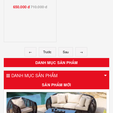
650.000 đ
710.000 đ
←
Trước
Sau
→
DANH MỤC SẢN PHẨM
DANH MỤC SẢN PHẨM
SẢN PHẨM MỚI