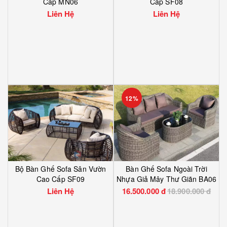
Cấp MN06
Cấp SF08
Liên Hệ
Liên Hệ
12%
Bộ Bàn Ghế Sofa Sân Vườn
Bàn Ghế Sofa Ngoài Trời
Cao Cấp SF09
Nhựa Giả Mây Thư Giãn BA06
Liên Hệ
16.500.000 đ
18.900.000 đ