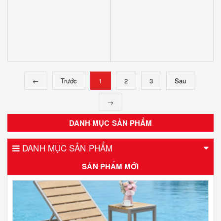
←
Trước
1
2
3
Sau
→
DANH MỤC SẢN PHẨM
DANH MỤC SẢN PHẨM
SẢN PHẨM MỚI