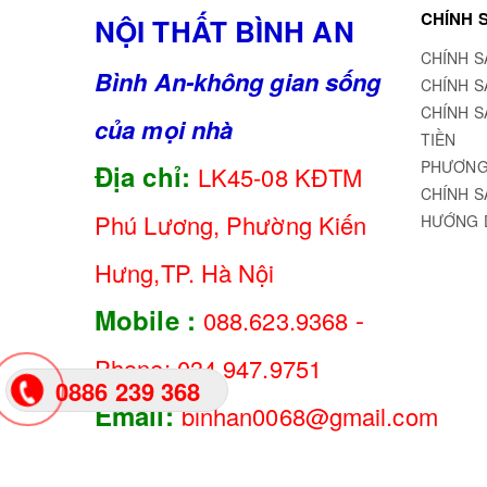
CHÍNH 
NỘI THẤT BÌNH AN
CHÍNH S
Bình An-không gian sống
CHÍNH S
CHÍNH S
của mọi nhà
TIỀN
PHƯƠNG
Địa chỉ:
LK45-08 KĐTM
CHÍNH S
Phú Lương, Phường Kiến
HƯỚNG 
Hưng,TP. Hà Nội
-
Mobile :
088.623.9368
Phone: 034.947.9751
0886 239 368
Email:
binhan0068@gmail.com