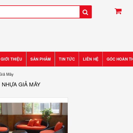
GIỚI THIỆU
SẢN PHẨM
TIN TỨC
LIÊN HỆ
GÓC HOÀN T
Giả Mây
 NHỰA GIẢ MÂY