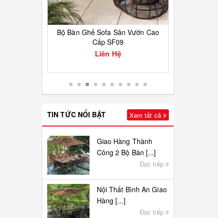
Cao Cấp
Bộ Bàn Ghế Sofa Sân Vườn Cao
Ghế 
Cấp SF09
Liên Hệ
TIN TỨC NỔI BẬT
Xem tất cả
Giao Hàng Thành
Công 2 Bộ Bàn [...]
Đọc tiếp
Nội Thất Bình An Giao
Hàng [...]
Đọc tiếp