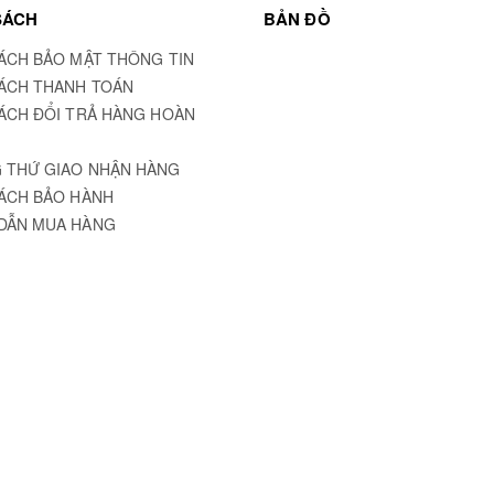
SÁCH
BẢN ĐỒ
ÁCH BẢO MẬT THÔNG TIN
ÁCH THANH TOÁN
ÁCH ĐỔI TRẢ HÀNG HOÀN
 THỨ GIAO NHẬN HÀNG
ÁCH BẢO HÀNH
DẪN MUA HÀNG