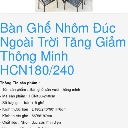
Bàn Ghế Nhôm Đúc
Ngoài Trời Tăng Giảm
Thông Minh
HCN180/240
Thông Tin sản phẩm :
- Tên sản phẩm : Bàn ghế sân vườn thông minh
- Mã sản phẩm : HCN180-240cm
- Số lượng : 1 bàn + 8 ghế
- Kích thước bàn : D180/240*90*H76cm
- Kích thước ghế : 56*56*87cm
- Chất liệu : Nhôm đúc sơn tĩnh điện