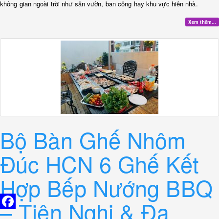
không gian ngoài trời như sân vườn, ban công hay khu vực hiên nhà.
Xem thêm...
Bộ Bàn Ghế Nhôm
Đúc HCN 6 Ghế Kết
Hợp Bếp Nướng BBQ
– Tiện Nghi & Đa