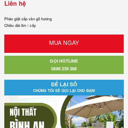
Liên hệ
Phào giật cấp vân gỗ hương
Chiều dài 6m / cây
MUA NGAY
GỌI HOTLINE
0886 239 368
ĐỂ LẠI SỐ
CHÚNG TÔI SẼ GỌI LẠI CHO BẠN!